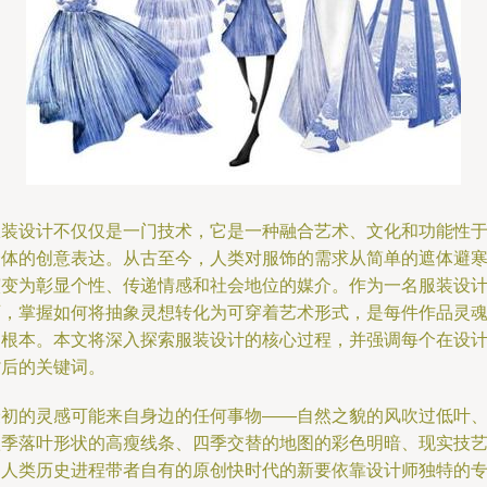
服装设计不仅仅是一门技术，它是一种融合艺术、文化和功能性
一体的创意表达。从古至今，人类对服饰的需求从简单的遮体避
演变为彰显个性、传递情感和社会地位的媒介。作为一名服装设
师，掌握如何将抽象灵想转化为可穿着艺术形式，是每件作品灵
的根本。本文将深入探索服装设计的核心过程，并强调每个在设
背后的关键词。
最初的灵感可能来自身边的任何事物——自然之貌的风吹过低叶
秋季落叶形状的高瘦线条、四季交替的地图的彩色明暗、现实技
的人类历史进程带者自有的原创快时代的新要依靠设计师独特的